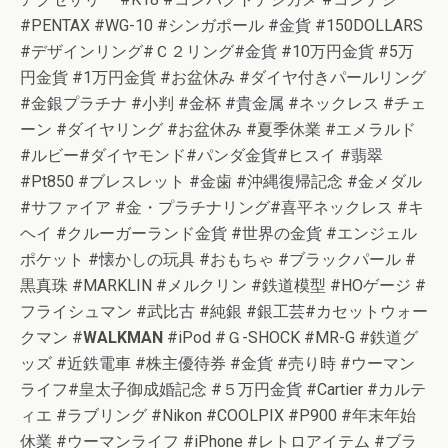
#PENTAX #WG-10 #シンガポール #金貨 #150DOLLARS
#デザインリング#Ｃ２リング#金貨 #10万円金貨 #5万
円金貨 #1万円金貨 #お盆休み #ダイヤ付きパールリング
#金銀プラチナ #小判 #金杯 #貴金属 #ネックレス #チェ
ーン #ダイヤリング #お盆休み #夏季休業 #エメラルド
#ルビー#ダイヤモンド#パンダ金貨#ヒスイ #翡翠
#Pt850 #ブレスレット #金歯 #沖縄復帰記念 #金メダル
#サファイア #金・プラチナリング#喜平ネックレス #キ
ヘイ #クルーガーランド金貨 #世界の金貨 #エンジェル
ポケット #懐かしの玩具 #おもちゃ #ブラックパール #
黒真珠 #MARKLIN #メルクリン #鉄道模型 #HOゲージ #
フライシュマン #武比古 #純銀 #銀工芸#カセットウォー
クマン #
WALKMAN
#iPod #Ｇ-SHOCK #MR-G #鉄道グ
ッズ #近鉄電車 #株主優待券 #金貨 #売り時 #ウーマン
ライフ#皇太子御成婚記念 #５万円金貨 #Cartier #カルテ
ィエ #ラブリング #Nikon #COOLPIX #P900 #年末年始
休業 #ウーマンライフ #iPhone #レトロアイテム #ブラ