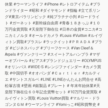
休業 #ウーマンライフ #iPhone #レトロアイテム #ブラ
ンドライター #昭和 #ダイヤモンド #指輪 #立て爪リン
グ#東京パラリンピック #純プラチナ小判 #ロードライ
ト #ガーネット #新幹線自由席 #青春１８きっぷ #１０
万円金貨買取 #天皇陛下御在位 #日本の金貨#コニカ#コ
ニカミノルタ #オールドカメラ #Louis #Vuitton #ルイヴ
ィトン買取#ブラスレ #ラックイット#ＰＲＡＤＡ #プラ
ダ #ビジネスバッグ #ブリーフケース #Van Cleef＆
Arpels #ヴァンクリーフ #スイートアルハンブラ #マザ
ーオブパール #ピアス#ブランドジュエリー #OLYMPUS
#オリンパス #WIDE-S #レンジファインダー #カメラ買
取 #中国切手 #オオパンダ #Ｃａｒｔｉｅｒ #カルティ
エ #サントスガルベ #LINE #LINEかんたんお問合せ #高
松塚古墳 #壁画 #銀製品 #プレート # 年末年始休業#天
皇陛下御在位６０年記念貨幣セット #10万円金貨買取 #
ルイヴィトン買取 #Louis Vuitton買取 #マルリー・ドラ
ゴンヌＧＭ #ウーマンライフ #Yomiっこ#昭和貨幣史 #