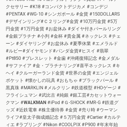
クセサリー #K18 #コンパクトデジカメ #コンデジ
#PENTAX #WG-10 #シンガポール #金貨 #150DOLLARS
#デザインリング#Ｃ２リング#金貨 #10万円金貨 #5万
円金貨 #1万円金貨 #お盆休み #ダイヤ付きパールリング
#金銀プラチナ #小判 #金杯 #貴金属 #ネックレス #チェ
ーン #ダイヤリング #お盆休み #夏季休業 #エメラルド
#ルビー#ダイヤモンド#パンダ金貨#ヒスイ #翡翠
#Pt850 #ブレスレット #金歯 #沖縄復帰記念 #金メダル
#サファイア #金・プラチナリング#喜平ネックレス #キ
ヘイ #クルーガーランド金貨 #世界の金貨 #エンジェル
ポケット #懐かしの玩具 #おもちゃ #ブラックパール #
黒真珠 #MARKLIN #メルクリン #鉄道模型 #HOゲージ #
フライシュマン #武比古 #純銀 #銀工芸#カセットウォー
クマン #
WALKMAN
#iPod #Ｇ-SHOCK #MR-G #鉄道グ
ッズ #近鉄電車 #株主優待券 #金貨 #売り時 #ウーマン
ライフ#皇太子御成婚記念 #５万円金貨 #Cartier #カルテ
ィエ #ラブリング #Nikon #COOLPIX #P900 #年末年始