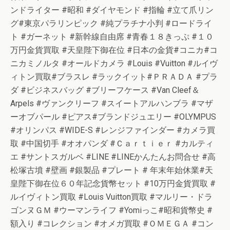
ンドライター #昭和 #ダイヤモンド #指輪 #立て爪リン
グ#東京パラリンピック #純プラチナ小判 #ロードライ
ト #ガーネット #新幹線自由席 #青春１８きっぷ #１０
万円金貨買取 #天皇陛下御在位 #日本の金貨#コニカ#コ
ニカミノルタ #オールドカメラ #Louis #Vuitton #ルイヴ
ィトン買取#ブラスレ #ラックイット#ＰＲＡＤＡ #プラ
ダ #ビジネスバッグ #ブリーフケース #Van Cleef＆
Arpels #ヴァンクリーフ #スイートアルハンブラ #マザ
ーオブパール #ピアス#ブランドジュエリー #OLYMPUS
#オリンパス #WIDE-S #レンジファインダー #カメラ買
取 #中国切手 #オオパンダ #Ｃａｒｔｉｅｒ #カルティ
エ #サントスガルベ #LINE #LINEかんたんお問合せ #高
松塚古墳 #壁画 #銀製品 #プレート # 年末年始休業#天
皇陛下御在位６０年記念貨幣セット #10万円金貨買取 #
ルイヴィトン買取 #Louis Vuitton買取 #マルリー・ドラ
ゴンヌＧＭ #ウーマンライフ #Yomiっこ#昭和貨幣史 #
額入り #コレクション #オメガ買取 #ＯＭＥＧＡ #コン