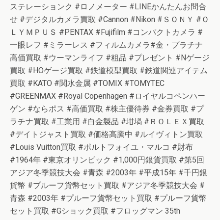
ステレーションク #ロノメーター #LINEかんたんお問合
せ #デジタルカメラ買取 #Cannon #Nikon #ＳＯＮＹ #Ｏ
ＬＹＭＰＵＳ #PENTAX #Fujifilm #コンパクトカメラ #
一眼レフ #ミラーレス #フィルムカメラ#金・プラチナ
高価買取 #ウーマンライフ #粗品 #プレゼント #Nゲージ
買取 #HOゲージ買取 #鉄道模型買取 #鉄道関連アイテム
買取 #KATO #関水金属 #TOMIX #TOMYTEC
#GREENMAX #Royal Copenhagen #ロイヤルコペンハー
ゲン #ならポス #高価買取 #株主優待券 #金券買取 #プ
ラチナ買取 #工業用 #白金製品 #坩堝 #ＲＯＬＥＸ買取
#デイトジャスト買取 #価格高騰中 #ルイヴィトン買取
#Louis Vuitton買取 #ポルトフォイユ・マルコ #財布
#1964年 #東京オリンピック #1,000円銀貨買取 #第5回
アジア冬季競技大会 #青森 #2003年 #平成15年 #千円銀
貨幣 #プルーフ貨幣セット買取 #アジア冬季競技大会 #
青森 #2003年 #プルーフ貨幣セット買取 #プルーフ貨幣
セット買取 #Gショック買取 #フロッグマン 35th