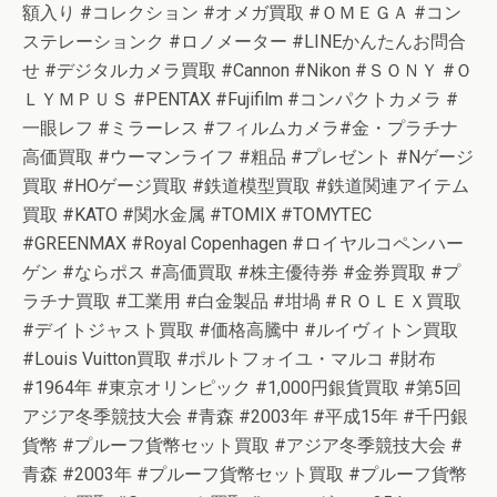
額入り #コレクション #オメガ買取 #ＯＭＥＧＡ #コン
ステレーションク #ロノメーター #LINEかんたんお問合
せ #デジタルカメラ買取 #Cannon #Nikon #ＳＯＮＹ #Ｏ
ＬＹＭＰＵＳ #PENTAX #Fujifilm #コンパクトカメラ #
一眼レフ #ミラーレス #フィルムカメラ#金・プラチナ
高価買取 #ウーマンライフ #粗品 #プレゼント #Nゲージ
買取 #HOゲージ買取 #鉄道模型買取 #鉄道関連アイテム
買取 #KATO #関水金属 #TOMIX #TOMYTEC
#GREENMAX #Royal Copenhagen #ロイヤルコペンハー
ゲン #ならポス #高価買取 #株主優待券 #金券買取 #プ
ラチナ買取 #工業用 #白金製品 #坩堝 #ＲＯＬＥＸ買取
#デイトジャスト買取 #価格高騰中 #ルイヴィトン買取
#Louis Vuitton買取 #ポルトフォイユ・マルコ #財布
#1964年 #東京オリンピック #1,000円銀貨買取 #第5回
アジア冬季競技大会 #青森 #2003年 #平成15年 #千円銀
貨幣 #プルーフ貨幣セット買取 #アジア冬季競技大会 #
青森 #2003年 #プルーフ貨幣セット買取 #プルーフ貨幣