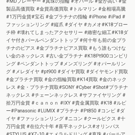
#MDプレーヤー #真珠の指輪 #オパール #金が高い #金
製品高価買取 #金貨高価買取 #トルマリン #金相場高騰
#1万円金貨#宝石 #金プラチナの指輪 #iPhone #iPad #
ファッションリング #縦爪 #ダイヤ #カメオ#K18ブロー
チ枠 #壊れてしまったアクセサリー #緻密な細工#K18ダ
イヤ付きパールペンダントトップ #何十年も前の金プラ
チナのピアス #金プラチナピアス買取 #もう誰もつけな
い金のネックレス #古い金プラチナ #K18Pt900コンビリ
ング #ペンダントトップ #メンズリング #オパールリン
グ #メレダイヤ #pt900 #ダイヤ買取 #ダイヤモンド買取
#金プラチナ買取 #金の指輪買取#K14買取 #金のネック
レス #金・プラチナ買取#SONY #Cyber #Shot#プラチナ
ネックレス #チェーンネックレス #サファイヤリング #
拾万円金貨 #ｃａｎｏｎ #IXY #貴金属買取 #K18 #ルビ
ー#Panasonic #LUMIX #プラチナ #Pt850 #コンビ #ダ
イヤ #ファッションリング #ニコン #クールピクス #十
万円金貨 #在位六十年 #喜平ネックレス#オリンパス
#STYLUS #XZ-10 #エメラルドリング #真珠 #パールア