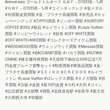
Anniversary ゴールドトルネード ＧＷＦ－D1035B－1JR
#ＧＷＦ－D1035B－1JR #コインネックレス #金メダル
#外国製金貨買取 #金・プラチナ高価買取 #非売品 #キャ
ンペーングッズ #ZIPPO買取 #ジッポー買取 #SUNTORY
COFFEE BOSS #粗品 #ルイヴィトン買取 #Louis Vuitton
買取 #ジッピーウォレット #財布 #OFF WHITE買取
#OFF WHITE×NIKE買取 #コレクターズアイテム買取
#WEDGWOOD買取 #ウェッジウッド買取 #Meissen買取
#マイセン買取 #BACCARAT買取 #バカラ買取 #KUTANI
CRANE #株主優待券買取 #天皇陛下御在位30年記念1万
円金貨プルーフ貨幣セット#勲章買取#軍装品買取 #金・
プラチナ高価買取 #ＳＥＩＫＯ #ＣＲＥＤＯＲ #ルイヴ
ィトン #Louis Vuitton #ロレックス買取 #オメガ買取 #切
手買取 #古銭 #金貨 #新10円金貨 #小判 #大判 #コイン
#記念硬貨 #古紙幣 #買取 #近鉄奈良駅 #奈良市 #新大宮
#大和西大寺 #学園前