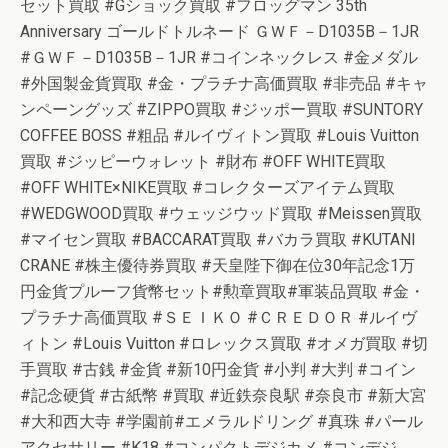
セット買取 #Gショック買取 #フロッグマン 35th
Anniversary ゴールドトルネード ＧＷＦ－D1035B－1JR
#ＧＷＦ－D1035B－1JR #コインネックレス #金メダル
#外国製金貨買取 #金・プラチナ高価買取 #非売品 #キャ
ンペーングッズ #ZIPPO買取 #ジッポー買取 #SUNTORY
COFFEE BOSS #粗品 #ルイヴィトン買取 #Louis Vuitton
買取 #ジッピーウォレット #財布 #OFF WHITE買取
#OFF WHITE×NIKE買取 #コレクターズアイテム買取
#WEDGWOOD買取 #ウェッジウッド買取 #Meissen買取
#マイセン買取 #BACCARAT買取 #バカラ買取 #KUTANI
CRANE #株主優待券買取 #天皇陛下御在位30年記念1万
円金貨プルーフ貨幣セット#勲章買取#軍装品買取 #金・
プラチナ高価買取 #ＳＥＩＫＯ #ＣＲＥＤＯＲ #ルイヴ
ィトン #Louis Vuitton #ロレックス買取 #オメガ買取 #切
手買取 #古銭 #金貨 #新10円金貨 #小判 #大判 #コイン
#記念硬貨 #古紙幣 #買取 #近鉄奈良駅 #奈良市 #新大宮
#大和西大寺 #学園前#エメラルドリング #真珠 #パール
アクセサリー #K18 #コンパクトデジカメ #コンデジ