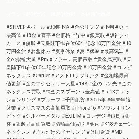
エルメス買取 シャネル買取 グッチ買取
ブランド時計買取 腕時計買取 高級時計買取
#SILVER #パール #和装小物 #金のリング #小判 #史上
最高値 #18金 #喜平 #金価格上昇中 #銀買取 #阪神タイ
ガース #優勝 #天皇陛下御在位60年記念10万円金貨 #10
万円金貨 #お盆休み #夏季休業 #夏 #猛暑 #最高気温 #
金の指輪大量 #Pm #プラチナ高価買取 #貴金属買取 #天
皇陛下御在位60年記念10万円金貨 #10万円金貨 #コンビ
ネックレス #Cartier #アストロラブリング #金相場最高
値更新 #金のアクセサリー大量#14K #金のペン先 #金の
ネックレス買取 #純金のスプーン #金高値 #ｋ18ファッ
ションリング #プルーフ #千円銀貨 #2025年 #年末年始
休業 #クリスマスの高価買取 #iPhone16 #ソウルオリン
ピック #シルバーメダル #EXILIM #コンデジ #銀貨 #銀
杯 #銀製品高価買取 #指輪高価買取 #金歯 #K18チェーン
ネックレス #片方だけのイヤリング #外国金貨 #MD